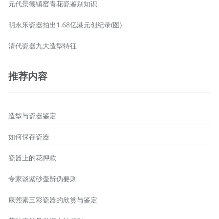
元代景德镇窑青花瓷鉴别知识
明永乐瓷器拍出1.68亿港元创纪录(图)
清代瓷器九大造型特征
推荐内容
造型与瓷器鉴定
如何保存瓷器
瓷器上的花押款
专家谈紫砂壶辨伪要则
康熙素三彩瓷器的欣赏与鉴定