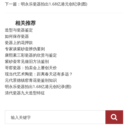
下一篇：
明永乐瓷器拍出1.68亿港元创纪录(图)
相关推荐
造型与瓷器鉴定
如何保存瓷器
瓷器上的花押款
专家谈紫砂壶辨伪要则
康熙素三彩瓷器的欣赏与鉴定
紫砂壶常见做旧方法鉴别
哥窑瓷器：拍卖会上屡创天价
现当代艺术陶瓷：距离春天还有多远？
元代景德镇窑青花瓷鉴别知识
明永乐瓷器拍出1.68亿港元创纪录(图)
清代瓷器九大造型特征