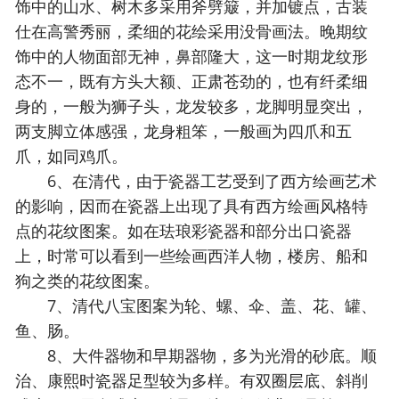
饰中的山水、树木多采用斧劈簸，并加镀点，古装
仕在高警秀丽，柔细的花绘采用没骨画法。晚期纹
饰中的人物面部无神，鼻部隆大，这一时期龙纹形
态不一，既有方头大额、正肃苍劲的，也有纤柔细
身的，一般为狮子头，龙发较多，龙脚明显突出，
两支脚立体感强，龙身粗笨，一般画为四爪和五
爪，如同鸡爪。
6、在清代，由于瓷器工艺受到了西方绘画艺术
的影响，因而在瓷器上出现了具有西方绘画风格特
点的花纹图案。如在珐琅彩瓷器和部分出口瓷器
上，时常可以看到一些绘画西洋人物，楼房、船和
狗之类的花纹图案。
7、清代八宝图案为轮、螺、伞、盖、花、罐、
鱼、肠。
8、大件器物和早期器物，多为光滑的砂底。顺
治、康熙时瓷器足型较为多样。有双圈层底、斜削