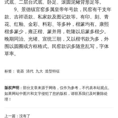
式底、二层台式底、卧足、滚圆泥鳅背形足等。
9、景德镇官窑多属皇帝年号款，民窑有干支年
款、吉祥语款、私家款及图记款等。有印、刻、青
花、红釉、金彩、料彩、等多种，楷篆均有。康熙
楷多篆少，雍正楷、篆并用，乾隆以后篆多楷少。
晚期同治、光绪、宣统三朝，又以楷书款为多，外
围以圆圈或方框格式。民窑款识多随意乱写，字体
草率。
标签：
瓷器
清代
九大
造型特征
版权声明
：部分文章来源于网络，仅作为参考，不代表本站观点。
如果网站中图片和文字侵犯了您的版权，请联系我们及时删除处
理！
上一篇：没有了