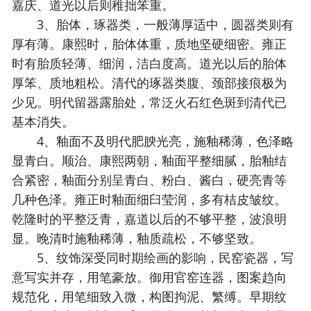
嘉庆、道光以后则稚拙笨重。
3、胎体，琢器类，一般薄厚适中，圆器类则有
厚有薄。康熙时，胎体体重，质地坚硬细密。雍正
时有胎质轻薄、细润，洁白度高。道光以后的胎体
厚笨、质地粗松。清代的琢器类腹、颈部接痕极为
少见。明代留器露胎处，常泛火石红色斑到清代已
基本消失。
4、釉面不及明代肥腴光亮，施釉稀薄，色泽略
显青白。顺治、康熙两朝，釉面平整细腻，胎釉结
合紧密，釉面分别呈青白、粉白、酱白，硬亮青等
几种色泽。雍正时釉面细臼莹润，多有桔皮皱纹。
乾隆时的平整泛青，嘉道以后的不够平整，波浪明
显。晚清时施釉稀薄，釉质疏松，不够坚致。
5、纹饰深受同时期绘画的影响，民窑瓷器，写
意写实并存，用笔豪放。御用官窑连器，图案趋向
规范化，用笔细致入微，构图拘泥、繁缚。早期纹