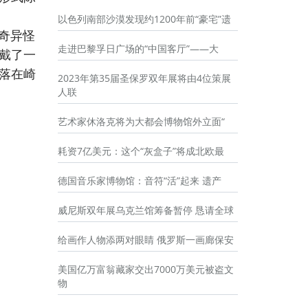
以色列南部沙漠发现约1200年前“豪宅”遗
个奇异怪
走进巴黎孚日广场的“中国客厅”——大
戴了一
落在崎
2023年第35届圣保罗双年展将由4位策展
人联
艺术家休洛克将为大都会博物馆外立面“
耗资7亿美元：这个“灰盒子”将成北欧最
德国音乐家博物馆：音符“活”起来 遗产
威尼斯双年展乌克兰馆筹备暂停 恳请全球
给画作人物添两对眼睛 俄罗斯一画廊保安
美国亿万富翁藏家交出7000万美元被盗文
物