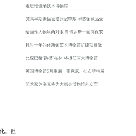
走进维也纳技术博物馆
梵高早期素描被指张冠李戴 华盛顿藏品受
给画作人物添两对眼睛 俄罗斯一画廊保安
耗时十年的休斯顿艺术博物馆扩建项目近
比森巴赫“跳槽”柏林 将担任两大博物馆
英国博物馆5月重启：霍克尼、杜布菲特展
艺术家休洛克将为大都会博物馆外立面“
化。但