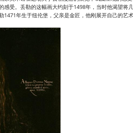
的感受。丢勒的这幅画大约刻于1498年，当时他渴望将
勒1471年生于纽伦堡，父亲是金匠，他刚展开自己的艺