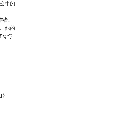
公牛的
作者。
。他的
了给学
妇》